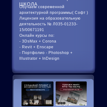
ШКОЛА
Обучаем современной
архитектурной программы( Софт )
Лицензия на образовательную
деятельность № Л035-01233-
15/00671191
Онлайн курсы по:
- 3DsMax + Corona
- Revit + Enscape
- Портфолио - Photoshop +
Illustrator + InDesign