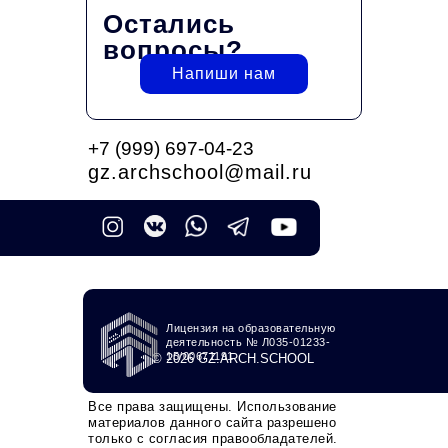
Остались
вопросы?
Напиши нам
+7 (999) 697-04-23
gz.archschool@mail.ru
Лицензия на образовательную
деятельность № Л035-01233-
15/00671191
© 2026 GZ.ARCH.SCHOOL
Все права защищены. Использование
материалов данного сайта разрешено
только с согласия правообладателей.