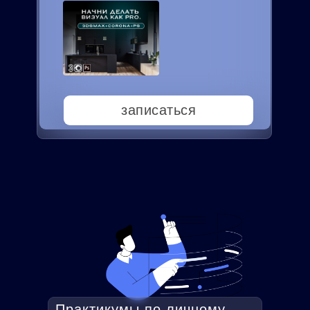
записаться
Практикумы по личному